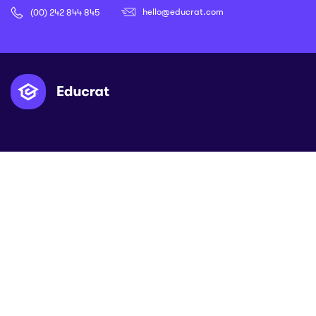
hello@educrat.com
(00) 242 844 845